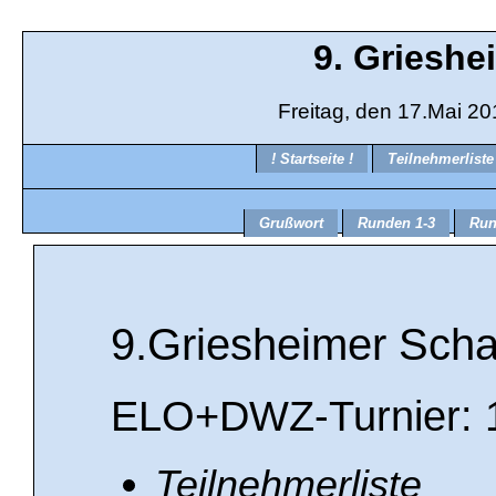
9. Griesh
Freitag, den 17.Mai 2
! Startseite !
Teilnehmerlist
Grußwort
Runden 1-3
Run
9.Griesheimer Scha
ELO+DWZ-Turnier: 1
Teilnehmerliste