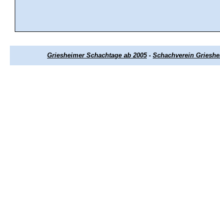
Griesheimer Schachtage ab 2005
-
Schachverein Griesh